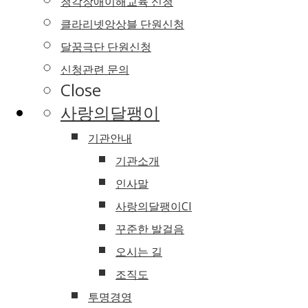
청각장애이해교육 신청
클라리넷앙상블 단원신청
달꿈극단 단원신청
신청관련 문의
Close
사랑의달팽이
기관안내
기관소개
인사말
사랑의달팽이CI
꾸준한 발걸음
오시는 길
조직도
투명경영