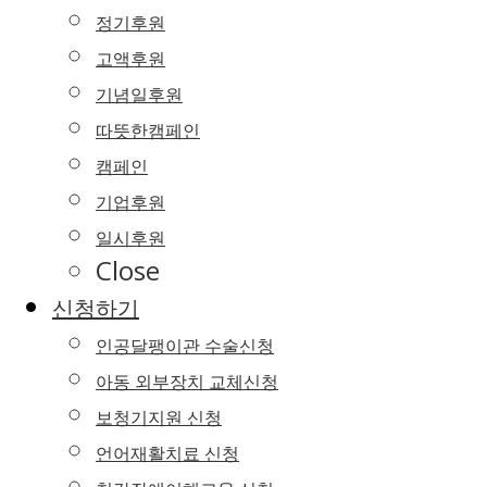
정기후원
고액후원
기념일후원
따뜻한캠페인
캠페인
기업후원
일시후원
Close
신청하기
인공달팽이관 수술신청
아동 외부장치 교체신청
보청기지원 신청
언어재활치료 신청