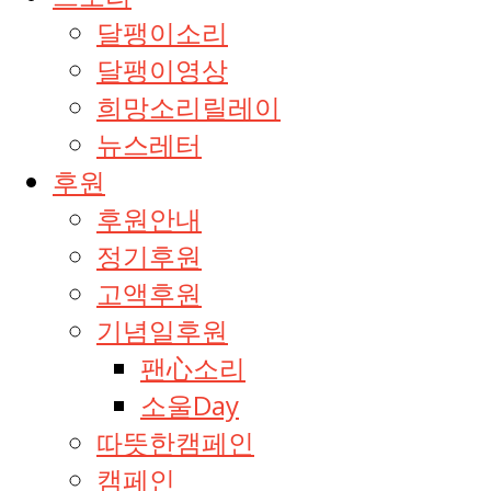
달팽이소리
달팽이영상
희망소리릴레이
뉴스레터
후원
후원안내
정기후원
고액후원
기념일후원
팬心소리
소울Day
따뜻한캠페인
캠페인